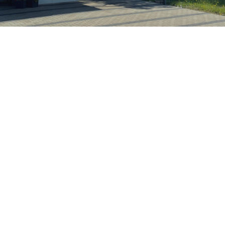
29.11.2022 |
LEICHTATHLETIK
Deutsche Meisterschaft im Crosslauf mit Felix
Schubert
Eine Deutsche Meisterschaft hat es in sich...Felix war für die DM im
Crosslauf für eine Strecke von 6,35 km gemeldet. In seiner Klasse
U20 Jugendliche starteten 67 Läufer und die Strecke war sehr
anspruchsvoll!!! Es war seine erste Teilnahme, und die starken
Mitläufer forderten ihm einiges ab. Felix lief ein sehr
gleichmäßiges Rennen und letztendlich belegte er den 52. Rang
in der Zeit von 24:11 Minuten.Diese Zeit kann sich für eine deutsche
Meisterschaft sehen lassen und Erfahrungen samm...