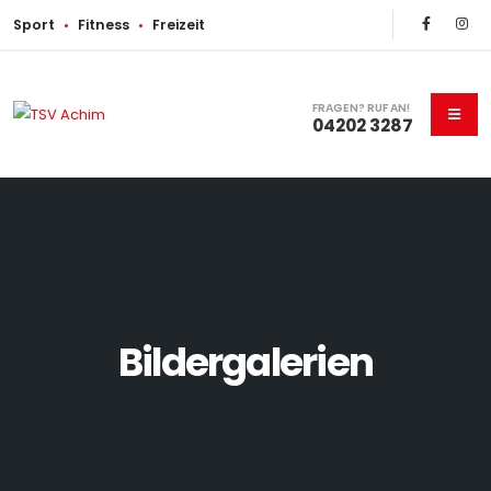
Sport
•
Fitness
•
Freizeit
FRAGEN? RUF AN!
04202 3287
Bildergalerien