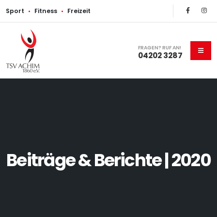
Sport
•
Fitness
•
Freizeit
FRAGEN? RUF AN!
04202 3287
Beiträge & Berichte | 2020