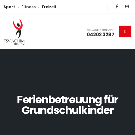
Sport
•
Fitness
•
Freizeit
FRAGEN? RUF AN!
04202 3287
Ferienbetreuung für
Grundschulkinder