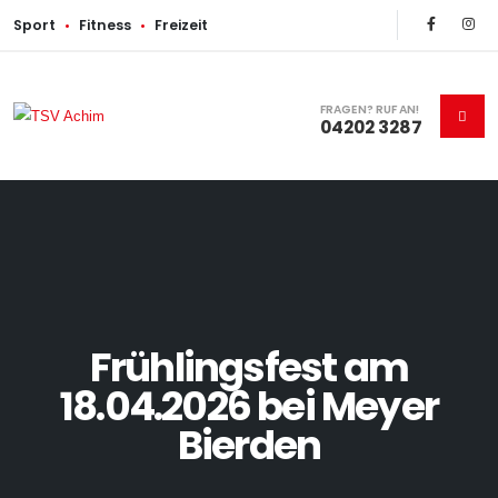
Sport
•
Fitness
•
Freizeit
FRAGEN? RUF AN!
04202 3287
Frühlingsfest am
18.04.2026 bei Meyer
Bierden