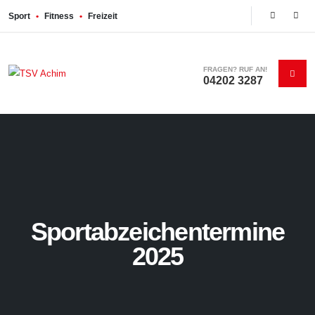
Sport
•
Fitness
•
Freizeit
FRAGEN? RUF AN!
04202 3287
Sportabzeichentermine
2025